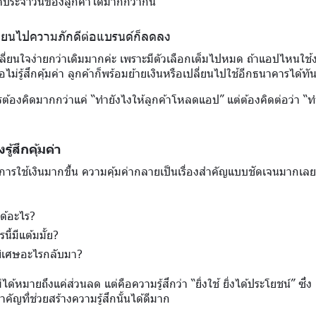
ิตประจำวันของลูกค้าได้มากกว่ากัน
ี่ยนไปความภักดีต่อแบรนด์ก็ลดลง
เปลี่ยนใจง่ายกว่าเดิมมากค่ะ เพราะมีตัวเลือกเต็มไปหมด ถ้าแอปไหนใช้
ไม่รู้สึกคุ้มค่า ลูกค้าก็พร้อมย้ายเงินหรือเปลี่ยนไปใช้อีกธนาคารได้ทัน
รต้องคิดมากกว่าแค่ “ทำยังไงให้ลูกค้าโหลดแอป” แต่ต้องคิดต่อว่า “ท
ู้สึกคุ้มค่า
ังการใช้เงินมากขึ้น ความคุ้มค่ากลายเป็นเรื่องสำคัญแบบชัดเจนมากเลย 
ได้อะไร?
ี้มีแต้มมั้ย?
ิพิเศษอะไรกลับมา?
ม่ได้หมายถึงแค่ส่วนลด แต่คือความรู้สึกว่า “ยิ่งใช้ ยิ่งได้ประโยชน์” ซึ
ำคัญที่ช่วยสร้างความรู้สึกนั้นได้ดีมาก