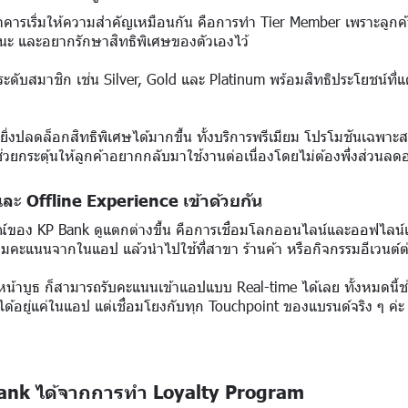
าคารเริ่มให้ความสำคัญเหมือนกัน คือการทำ Tier Member เพราะลูกค้าส
ะ และอยากรักษาสิทธิพิเศษของตัวเองไว้
ดับสมาชิก เช่น Silver, Gold และ Platinum พร้อมสิทธิประโยชน์ที่แ
ก็ยิ่งปลดล็อกสิทธิพิเศษได้มากขึ้น ทั้งบริการพรีเมียม โปรโมชันเฉพาะ
นี้ช่วยกระตุ้นให้ลูกค้าอยากกลับมาใช้งานต่อเนื่องโดยไม่ต้องพึ่งส่วนลดอ
 และ Offline Experience เข้าด้วยกัน
รณ์ของ KP Bank ดูแตกต่างขึ้น คือการเชื่อมโลกออนไลน์และออฟไลน์เ
มคะแนนจากในแอป แล้วนำไปใช้ที่สาขา ร้านค้า หรือกิจกรรมอีเวนต์ต่า
น้าบูธ ก็สามารถรับคะแนนเข้าแอปแบบ Real-time ได้เลย ทั้งหมดนี้ช่วยใ
ด้อยู่แค่ในแอป แต่เชื่อมโยงกับทุก Touchpoint ของแบรนด์จริง ๆ ค่ะ
 Bank ได้จากการทำ Loyalty Program