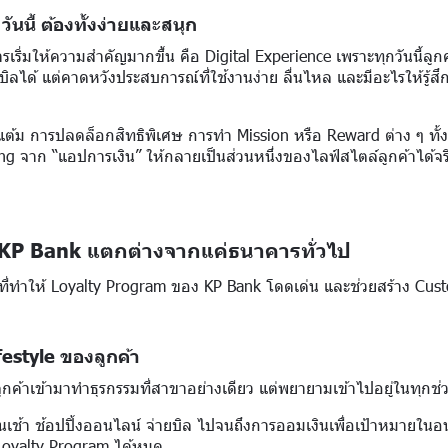
นนี้ ต้องทั้งง่ายและสนุก
ารเริ่มให้ความสำคัญมากขึ้น คือ Digital Experience เพราะทุกวันนี้ลูก
บิลได้ แต่คาดหวังประสบการณ์ที่ใช้งานง่าย ลื่นไหล และมีอะไรให้รู้ส
ต้ม การปลดล็อกสิทธิพิเศษ การทำ Mission หรือ Reward ต่าง ๆ ทั้งหมด
ng จาก “แอปการเงิน” ให้กลายเป็นส่วนหนึ่งของไลฟ์สไตล์ลูกค้าได้จริ
้ KP Bank แตกต่างจากแค่ธนาคารทั่วไป
ัญที่ทำให้ Loyalty Program ของ KP Bank โดดเด่น และช่วยสร้าง C
ifestyle ของลูกค้า
ูกค้าเข้ามาทำธุรกรรมที่สาขาอย่างเดียว แต่พยายามเข้าไปอยู่ในทุกช่
อนเช้า ช้อปปิ้งออนไลน์ จ่ายบิล ไปจนถึงการออมเงินเพื่อเป้าหมายใน
 Loyalty Program ได้หมด