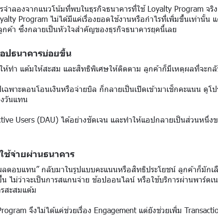
ารจำลองจากแนวโน้มที่พบในธุรกิจธนาคารที่ใช้ Loyalty Program จริง ซึ
ty Program ไม่ได้มีแค่เรื่องยอดใช้งานหรือกำไรที่เพิ่มขึ้นเท่านั้น 
ลูกค้า ซึ่งกลายเป็นหัวใจสำคัญของธุรกิจธนาคารยุคนี้เลย
แอปธนาคารบ่อยขึ้น
ห้ทำ แต้มให้สะสม และสิทธิพิเศษให้ติดตาม ลูกค้าก็มีเหตุผลที่จะกลั
ปเฉพาะตอนโอนเงินหรือจ่ายบิล ก็กลายเป็นเปิดเข้ามาเช็กคะแนน ดูโ
่างวันแทน
ly Active Users (DAU) ได้อย่างชัดเจน และทำให้แอปกลายเป็นส่วนหนึ
รใช้จ่ายผ่านธนาคาร
ี “ผลตอบแทน” กลับมาในรูปแบบคะแนนหรือสิทธิประโยชน์ ลูกค้าก็มักเลื
ึ้น
ไม่ว่าจะเป็นการสแกนจ่าย ช้อปออนไลน์ หรือใช้บริการผ่านพาร์ตเน
ารสะสมแต้ม
Program จึงไม่ได้แค่ช่วยเรื่อง Engagement แต่ยังช่วยเพิ่ม Transacti