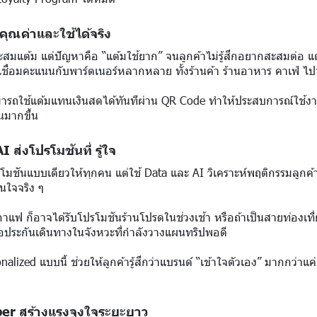
คุณค่าและใช้ได้จริง
มแต้ม แต่ปัญหาคือ “แต้มใช้ยาก” จนลูกค้าไม่รู้สึกอยากสะสมต่อ แต
ารเชื่อมคะแนนกับพาร์ตเนอร์หลากหลาย ทั้งร้านค้า ร้านอาหาร คาเฟ่ ไ
ามารถใช้แต้มแทนเงินสดได้ทันทีผ่าน QR Code ทำให้ประสบการณ์ใช้งา
มากขึ้น
 ส่งโปรโมชันที่ รู้ใจ
โมชันแบบเดียวให้ทุกคน แต่ใช้ Data และ AI วิเคราะห์พฤติกรรมลูกค้า 
นใจจริง ๆ
กาแฟ ก็อาจได้รับโปรโมชันร้านโปรดในช่วงเช้า หรือถ้าเป็นสายท่องเที่ย
รือประกันเดินทางในจังหวะที่กำลังวางแผนทริปพอดี
alized แบบนี้ ช่วยให้ลูกค้ารู้สึกว่าแบรนด์ “เข้าใจตัวเอง” มากกว่าแค
ber สร้างแรงจูงใจระยะยาว