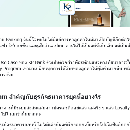
 Banking วันนี้โจทย์ไม่ได้มีแค่การหาลูกค้าใหม่มาเปิดบัญชีอีกต่อ
ซ้ำ ใช้บ่อยขึ้น และรู้สึกว่าแอปธนาคารไม่ได้เป็นแค่ที่เก็บเงิน แต่เป็
ร์ Use Case ของ KP Bank ซึ่งเป็นตัวอย่างที่สะท้อนแนวทางที่ธนาคาร
yalty Program เข้ามาเปลี่ยนทุกการใช้จ่ายของลูกค้าให้คุ้มค่ามากขึ้น 
ยาวด้วย
m สำคัญกับธุรกิจธนาคารยุคนี้อย่างไร
คารก็มีระบบสะสมแต้มจากบัตรเครดิตอยู่แล้ว แต่จริง ๆ แล้ว Loyalt
้ ไปไกลกว่านั้นมากค่ะ
รกิจธนาคารตอนนี้ ไม่ได้แข่งกันแค่เรื่องดอกเบี้ยหรือโปรโมชันอีกต่อ