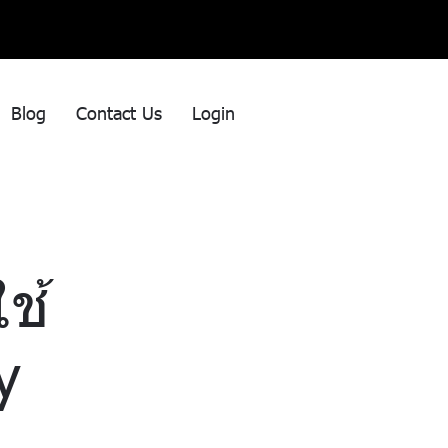
Blog
Contact Us
Login
ช้
y